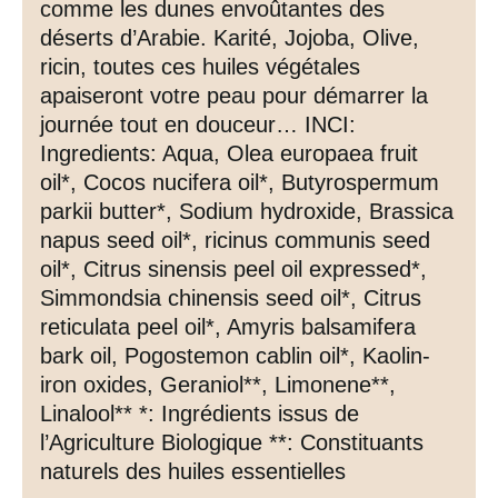
comme les dunes envoûtantes des
déserts d’Arabie. Karité, Jojoba, Olive,
ricin, toutes ces huiles végétales
apaiseront votre peau pour démarrer la
journée tout en douceur… INCI:
Ingredients: Aqua, Olea europaea fruit
oil*, Cocos nucifera oil*, Butyrospermum
parkii butter*, Sodium hydroxide, Brassica
napus seed oil*, ricinus communis seed
oil*, Citrus sinensis peel oil expressed*,
Simmondsia chinensis seed oil*, Citrus
reticulata peel oil*, Amyris balsamifera
bark oil, Pogostemon cablin oil*, Kaolin-
iron oxides, Geraniol**, Limonene**,
Linalool** *: Ingrédients issus de
l’Agriculture Biologique **: Constituants
naturels des huiles essentielles