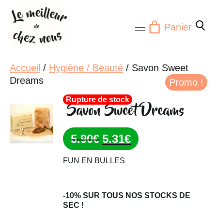
Aller
au
Panier
contenu
Accueil
/
Hygiène / Beauté
/ Savon Sweet
Dreams
Promo !
Rupture de stock
Savon Sweet Dreams
Le
Le
5.90
€
5.31
€
prix
prix
FUN EN BULLES
initial
actuel
était :
est :
5.90€.
5.31€.
-10% SUR TOUS NOS STOCKS DE
SEC !