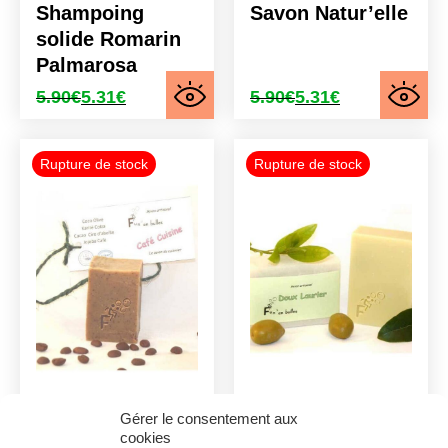
Shampoing
Savon Natur’elle
solide Romarin
Palmarosa
5.90
€
5.31
€
5.90
€
5.31
€
Le
Le
Le
Le
prix
prix
prix
prix
initial
actuel
initial
actuel
était :
est :
était :
est :
5.90€.
5.31€.
5.90€.
5.31€.
Savon café
Savon Doux
Gérer le consentement aux
cookies
cuisine
laurier