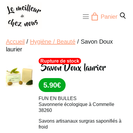
Aller
au
Panier
contenu
Accueil
/
Hygiène / Beauté
/ Savon Doux
laurier
Rupture de stock
Savon Doux laurier
5.90
€
FUN EN BULLES
Savonnerie écologique à Commelle
38260
Savons artisanaux surgras saponifiés à
froid