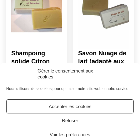
Shampoing
Savon Nuage de
solide Citron
lait (adapté aux
Romarin
enfants et peaux
Gérer le consentement aux
cookies
Géranium
sensibles)
5.90
€
5.90
€
Nous utilisons des cookies pour optimiser notre site web et notre service.
Accepter les cookies
© 2026 Tous droits réservés - Le Meilleur de Chez Nous
|
Politique de cookies
Mentions legales
Refuser
Avec l’aide de
Voir les préférences