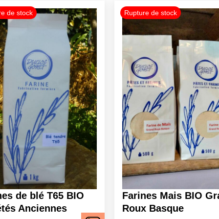
it
eurs
tions.
ns
ent
ies
it
nes de blé T65 BIO
Farines Mais BIO Gr
étés Anciennes
Roux Basque