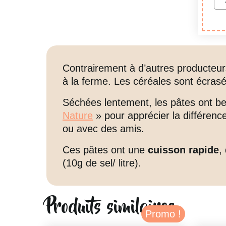
de
Pâ
BI
Contrairement à d’autres producteur
à la ferme. Les céréales sont écrasé
Séchées lentement, les pâtes ont bea
Nature
» pour apprécier la différenc
ou avec des amis.
Ces pâtes ont une
cuisson rapide
,
(10g de sel/ litre).
Produits similaires
Promo !