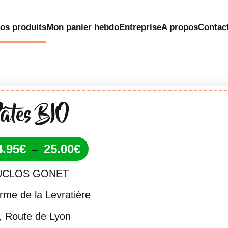
os produits
Mon panier hebdo
Entreprise
A propos
Contac
Pâtes BIO
Plage
4.95
€
25.00
€
–
de
UCLOS GONET
prix :
4.95€
rme de la Levratière
à
25.00€
, Route de Lyon