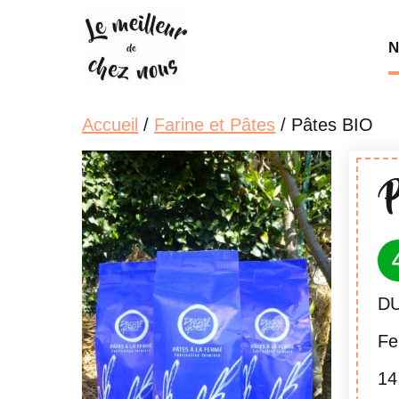
Aller
au
N
contenu
Accueil
/
Farine et Pâtes
/ Pâtes BIO
D
Fe
14