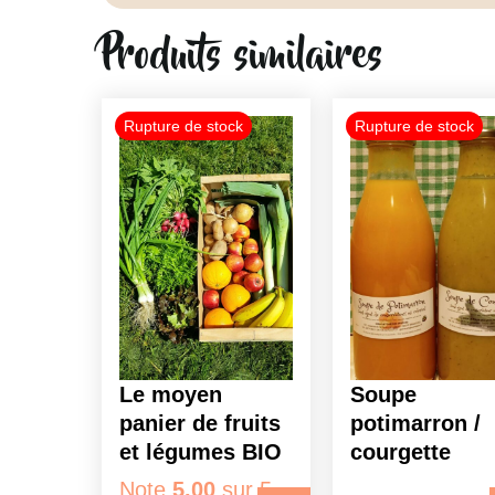
Produits similaires
Ce
produit
a
plusieurs
variations.
Les
options
peuvent
être
choisies
Le moyen
Soupe
sur
panier de fruits
potimarron /
la
et légumes BIO
courgette
page
Note
5.00
sur 5