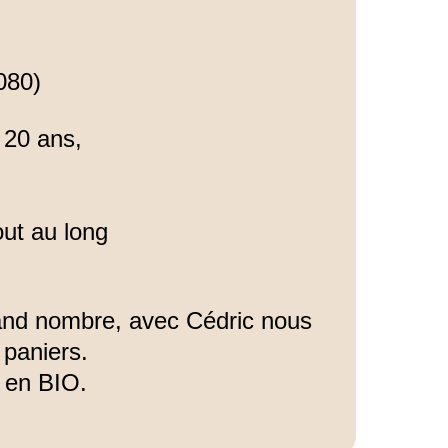
080)
 20 ans,
tout au long
rand nombre, avec Cédric nous
 paniers.
s en BIO.