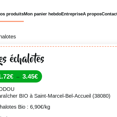
os produits
Mon panier hebdo
Entreprise
A propos
Contac
halotes
es échalotes
Plage
1.72
€
3.45
€
–
de
IODOU
prix :
raîcher BIO à Saint-Marcel-Bel-Accueil (38080)
1.72€
à
halotes Bio : 6,90€/kg
3.45€