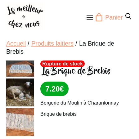
Aller
au
Panier
contenu
Accueil
/
Produits laitiers
/ La Brique de
Brebis
Rupture de stock
La Brique de Brebis
7.20
€
Bergerie du Moulin à Charantonnay
Brique de brebis