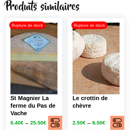
Produits similaires
Ce
Ce
produit
produit
a
a
plusieurs
plusieurs
variations.
variations.
Les
Les
options
options
peuvent
peuvent
être
être
choisies
choisies
St Magnier La
Le crottin de
sur
sur
ferme du Pas de
chèvre
la
la
Vache
page
page
–
–
6.40
€
25.50
€
2.50
€
6.50
€
du
du
Plage
Plage