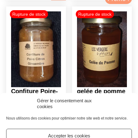
prix
prix
prix
prix
initial
actuel
initial
actuel
était :
est :
était :
est :
7.90€.
7.11€.
7.90€.
7.11€.
Confiture Poire-
gelée de pomme
Citron-
BIO
Gérer le consentement aux
cookies
Gingembre BIO
7.90
€
7.90
€
7.11
€
Nous utilisons des cookies pour optimiser notre site web et notre service.
Le
Le
prix
prix
Accepter les cookies
initial
actuel