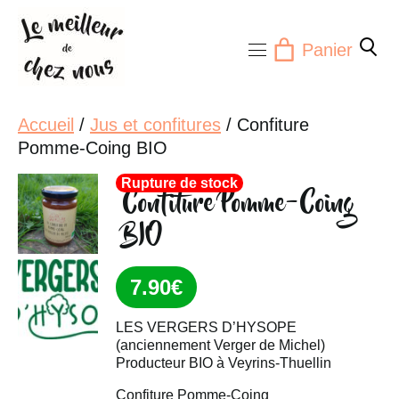
Aller
au
Panier
contenu
Accueil
/
Jus et confitures
/ Confiture
Pomme-Coing BIO
Rupture de stock
Confiture Pomme-Coing
BIO
7.90
€
LES VERGERS D’HYSOPE
(anciennement Verger de Michel)
Producteur BIO à Veyrins-Thuellin
Confiture Pomme-Coing