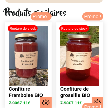
Produits similaires
Promo !
Promo !
Confiture
Confiture de
Framboise BIO
groseille BIO
7.90
€
7.11
€
7.90
€
7.11
€
Le
Le
Le
Le
Promo !