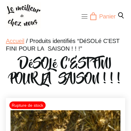
Aller
au
Panier
contenu
Accueil
/ Produits identifiés “DéSOLé C'EST
FINI POUR LA SAISON ! ! !”
DéSOLé C'EST FINI
POUR LA SAISON ! ! !
Promo !