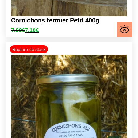
Cornichons fermier Petit 400g
7.90
€
7.10
€
Le
Le
prix
prix
initial
actuel
Promo !
était :
est :
7.90€.
7.10€.