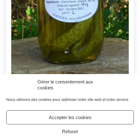
Gérer le consentement aux
cookies
Cornichons fermier GROS 430g
Nous utilisons des cookies pour optimiser notre site web et notre service.
7.90
€
7.10
€
Le
Le
Accepter les cookies
prix
prix
© 2026 Tous droits réservés - Le Meilleur de Chez Nous
|
initial
actuel
Politique de cookies
Mentions legales
Refuser
était :
est :
Avec l’aide de